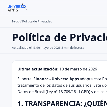
Inicio
/
Política de Privacidad
Buscar en el sitio
Política de Privac
Buscar:
Actualizado el 13 de mayo de 2026
5 min de lectura
Pulsa Enter para buscar o ESC para cerrar.
Última actualización:
10 de marzo de 2026
El portal
Finance - Universo Apps
adopta esta Pol
tratamiento de los datos de sus usuarios. Este d
Datos de Brasil (Ley nº 13.709/18 - LGPD) y de las
1. TRANSPARENCIA: ¿QUIÉ