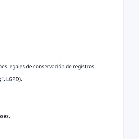
es legales de conservación de registros.
"g", LGPD).
eses.